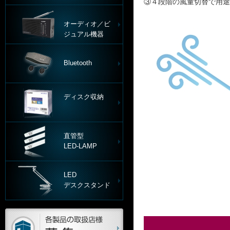
③４段階の風量切替で用途
オーディオ／ビ
ジュアル機器
Bluetooth
ディスク収納
直管型
LED-LAMP
LED
デスクスタンド