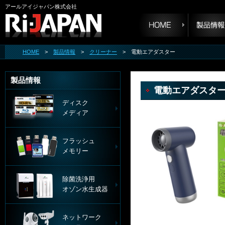
アールアイジャパン株式会社
HOME
>
製品情報
>
クリーナー
> 電動エアダスター
製品情報
電動エアダスタ
ディスク
メディア
フラッシュ
メモリー
除菌洗浄用
オゾン水生成器
ネットワーク