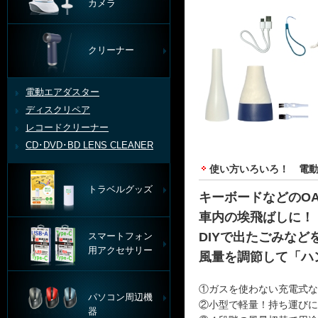
カメラ
クリーナー
電動エアダスター
ディスクリペア
レコードクリーナー
CD･DVD･BD LENS CLEANER
使い方いろいろ！ 電
トラベルグッズ
キーボードなどのO
車内の埃飛ばしに！
DIYで出たごみなど
スマートフォン
用アクセサリー
風量を調節して「ハ
①ガスを使わない充電式な
パソコン周辺機
②小型で軽量！持ち運びに
器