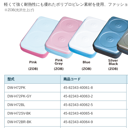
軽くて強く耐熱性にも優れたポリプロピレン素材を使用、ファッショ
※ZOB(光沢仕上げ)
型式
商品コード
DW-H72PK
45-82343-40061-8
DW-H72PK-GY
45-82343-40063-2
DW-H72BL
45-82343-40062-5
DW-H72SV-BK
45-82343-40065-6
DW-H72BR-BK
45-82343-40064-9