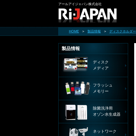
アールアイジャパン株式会社
HOME
>
製品情報
>
ディスクホルダー
製品情報
ディスク
メディア
フラッシュ
メモリー
除菌洗浄用
オゾン水生成器
ネットワーク