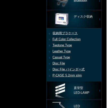
Bluetooth
ディスク収納
収納用プラケース
Full Color Collection
Twotone Type
Leather Type
Casual Type
Disc File
Disc File バインダー式
P-CASE 5.2mm slim
直管型
LED-LAMP
LED