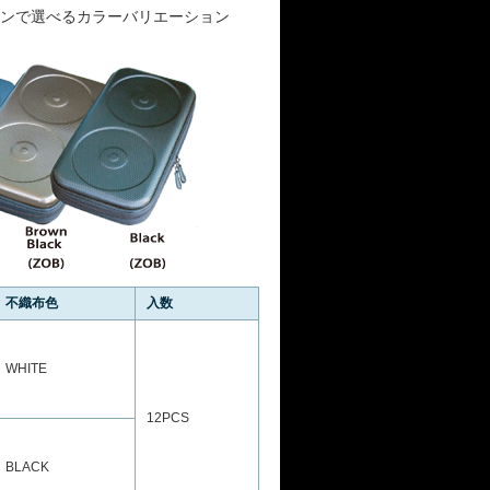
ンで選べるカラーバリエーション
不織布色
入数
WHITE
12PCS
BLACK