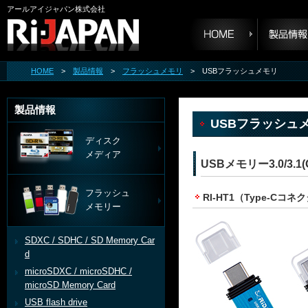
アールアイジャパン株式会社
HOME
>
製品情報
>
フラッシュメモリ
> USBフラッシュメモリ
製品情報
USBフラッシュ
ディスク
メディア
USBメモリー3.0/3.1(
フラッシュ
RI-HT1（Type-Cコ
メモリー
SDXC / SDHC / SD Memory Car
d
microSDXC / microSDHC /
microSD Memory Card
USB flash drive